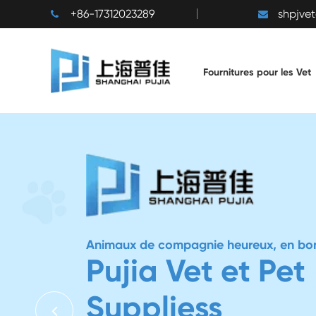
+86-17312023289
shpjve
Fournitures pour les Vet
Ani
P
S