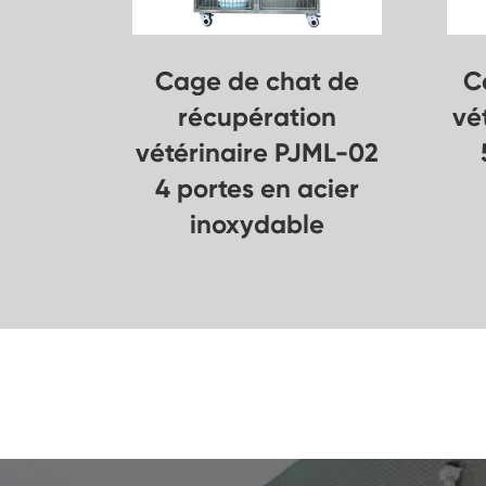
Cage de chat de
C
récupération
vé
vétérinaire PJML-02
4 portes en acier
inoxydable