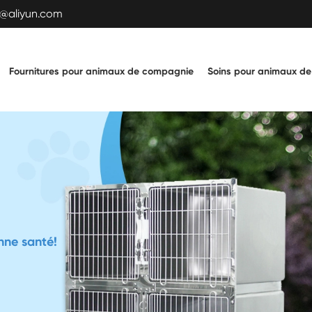
t@aliyun.com
Fournitures pour animaux de compagnie
Soins pour animaux d
maux de compagnie heureux, en bonne santé!
ujia Vet et Pet
uppliess