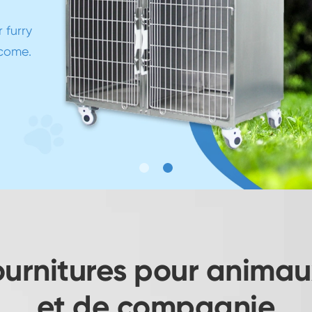
 products are designed to keep your furry
ends healthy and happy for years to come.
View More
fournitures pour anim
et de compagnie