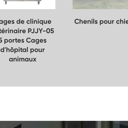
ages de clinique
Chenils pour chi
térinaire PJJY-05
5 portes Cages
d'hôpital pour
animaux