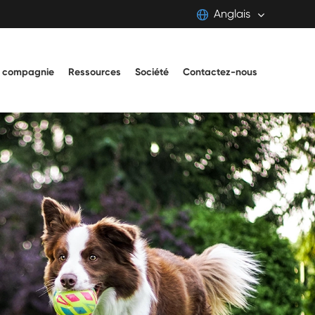
Anglais
English
e compagnie
Ressources
Société
Contactez-nous
日本語
français
Deutsch
Español
italiano
português
Pilipino
Svenska